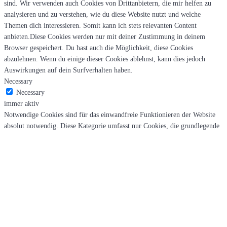
sind. Wir verwenden auch Cookies von Drittanbietern, die mir helfen zu
analysieren und zu verstehen, wie du diese Website nutzt und welche
Themen dich interessieren. Somit kann ich stets relevanten Content
anbieten.Diese Cookies werden nur mit deiner Zustimmung in deinem
Browser gespeichert. Du hast auch die Möglichkeit, diese Cookies
abzulehnen. Wenn du einige dieser Cookies ablehnst, kann dies jedoch
Auswirkungen auf dein Surfverhalten haben.
Necessary
Necessary
immer aktiv
Notwendige Cookies sind für das einwandfreie Funktionieren der Website
absolut notwendig. Diese Kategorie umfasst nur Cookies, die grundlegende
Funktionalitäten und Sicherheitsmerkmale der Website gewährleisten. Diese
Cookies speichern keine persönlichen Informationen.
Non-necessary
Non-necessary
Jegliche Cookies, die für das Funktionieren der Website möglicherweise
nicht besonders notwendig sind und speziell dazu verwendet werden,
persönliche Daten der Benutzer über Analysen, Anzeigen und andere
eingebettete Inhalte zu sammeln, werden als nicht notwendige Cookies
bezeichnet.