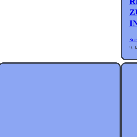
R
Z
I
Soc
9. 