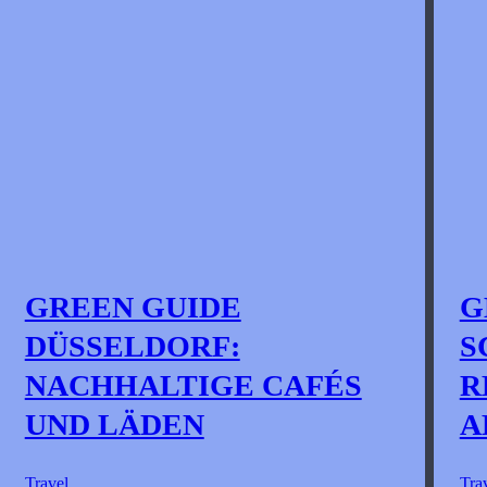
GREEN GUIDE
G
DÜSSELDORF:
S
NACHHALTIGE CAFÉS
R
UND LÄDEN
A
Travel
Tra