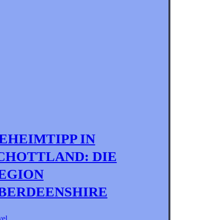
EHEIMTIPP IN
CHOTTLAND: DIE
EGION
BERDEENSHIRE
vel