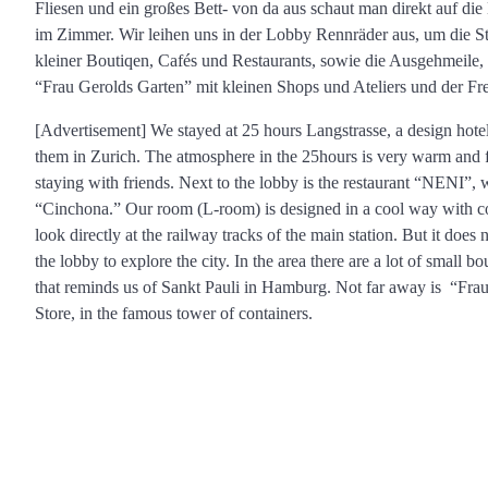
Fliesen und ein großes Bett- von da aus schaut man direkt auf di
im Zimmer. Wir leihen uns in der Lobby Rennräder aus, um die S
kleiner Boutiqen, Cafés und Restaurants, sowie die Ausgehmeile, di
“Frau Gerolds Garten” mit kleinen Shops und Ateliers und der Fr
[Advertisement] We stayed at 25 hours Langstrasse, a design hotel 
them in Zurich.
The atmosphere in the 25hours is very warm and f
staying with friends.
Next to the lobby is the restaurant “NENI”, wh
“Cinchona.” Our room (L-room) is designed in a cool way with co
look directly at the railway tracks of the main station.
But it does 
the lobby to explore the city.
In the area there are a lot of small bo
that reminds us of Sankt Pauli in Hamburg.
Not far away is “Frau
Store, in the famous tower of containers.