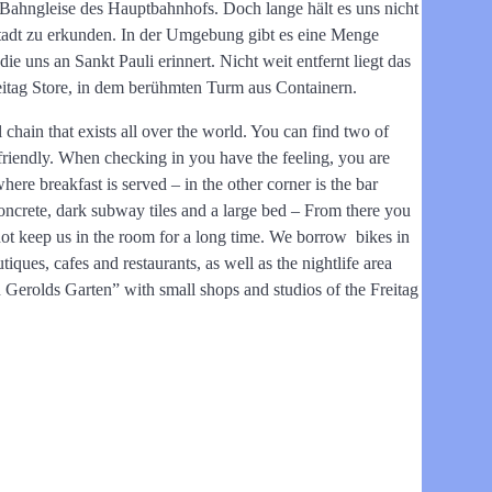
e Bahngleise des Hauptbahnhofs. Doch lange hält es uns nicht
tadt zu erkunden. In der Umgebung gibt es eine Menge
e uns an Sankt Pauli erinnert. Nicht weit entfernt liegt das
eitag Store, in dem berühmten Turm aus Containern.
chain that exists all over the world.
You can find two of
riendly.
When checking in you have the feeling, you are
ere breakfast is served – in the other corner is the bar
ncrete, dark subway tiles and a large bed
– From there you
not keep us in the room for a long time.
We borrow bikes in
utiques, cafes and restaurants, as well as the nightlife area
 Gerolds Garten” with small shops and studios of the Freitag