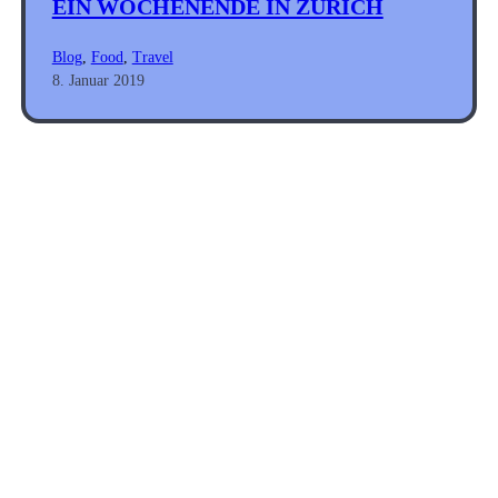
EIN WOCHENENDE IN ZÜRICH
Blog
, 
Food
, 
Travel
8. Januar 2019