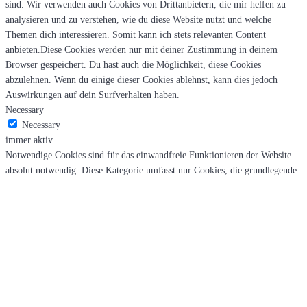
sind. Wir verwenden auch Cookies von Drittanbietern, die mir helfen zu
analysieren und zu verstehen, wie du diese Website nutzt und welche
Themen dich interessieren. Somit kann ich stets relevanten Content
anbieten.Diese Cookies werden nur mit deiner Zustimmung in deinem
Browser gespeichert. Du hast auch die Möglichkeit, diese Cookies
abzulehnen. Wenn du einige dieser Cookies ablehnst, kann dies jedoch
Auswirkungen auf dein Surfverhalten haben.
Necessary
Necessary
immer aktiv
Notwendige Cookies sind für das einwandfreie Funktionieren der Website
absolut notwendig. Diese Kategorie umfasst nur Cookies, die grundlegende
Funktionalitäten und Sicherheitsmerkmale der Website gewährleisten. Diese
Cookies speichern keine persönlichen Informationen.
Non-necessary
Non-necessary
Jegliche Cookies, die für das Funktionieren der Website möglicherweise
nicht besonders notwendig sind und speziell dazu verwendet werden,
persönliche Daten der Benutzer über Analysen, Anzeigen und andere
eingebettete Inhalte zu sammeln, werden als nicht notwendige Cookies
bezeichnet.