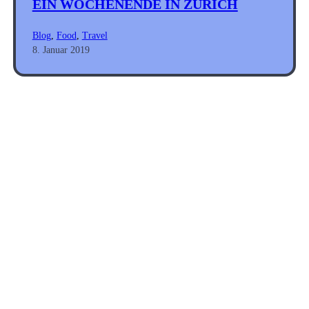
EIN WOCHENENDE IN ZÜRICH
Blog
, 
Food
, 
Travel
8. Januar 2019