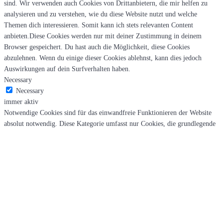
sind. Wir verwenden auch Cookies von Drittanbietern, die mir helfen zu
analysieren und zu verstehen, wie du diese Website nutzt und welche
Themen dich interessieren. Somit kann ich stets relevanten Content
anbieten.Diese Cookies werden nur mit deiner Zustimmung in deinem
Browser gespeichert. Du hast auch die Möglichkeit, diese Cookies
abzulehnen. Wenn du einige dieser Cookies ablehnst, kann dies jedoch
Auswirkungen auf dein Surfverhalten haben.
Necessary
Necessary
immer aktiv
Notwendige Cookies sind für das einwandfreie Funktionieren der Website
absolut notwendig. Diese Kategorie umfasst nur Cookies, die grundlegende
Funktionalitäten und Sicherheitsmerkmale der Website gewährleisten. Diese
Cookies speichern keine persönlichen Informationen.
Non-necessary
Non-necessary
Jegliche Cookies, die für das Funktionieren der Website möglicherweise
nicht besonders notwendig sind und speziell dazu verwendet werden,
persönliche Daten der Benutzer über Analysen, Anzeigen und andere
eingebettete Inhalte zu sammeln, werden als nicht notwendige Cookies
bezeichnet.