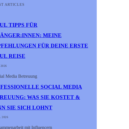
ST ARTICLES
UL TIPPS FÜR
ÄNGER:INNEN: MEINE
FEHLUNGEN FÜR DEINE ERSTE
UL REISE
 2026
FESSIONELLE SOCIAL MEDIA
REUUNG: WAS SIE KOSTET &
N SIE SICH LOHNT
L 2026