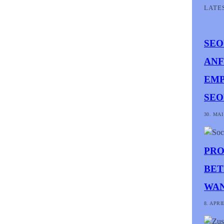
LATE
SEO
ANF
EMP
SEO
30. MAI
PRO
BET
WAN
8. APRI