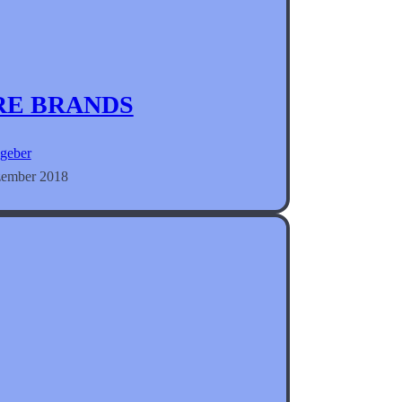
RE BRANDS
geber
zember 2018