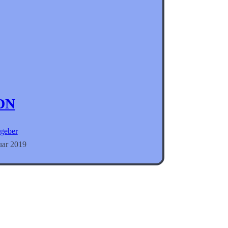
DN
geber
uar 2019