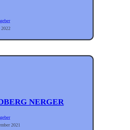
geber
i 2022
DBERG NERGER
geber
ember 2021