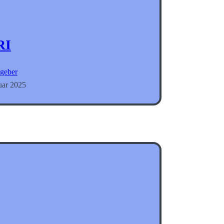
RI
geber
uar 2025